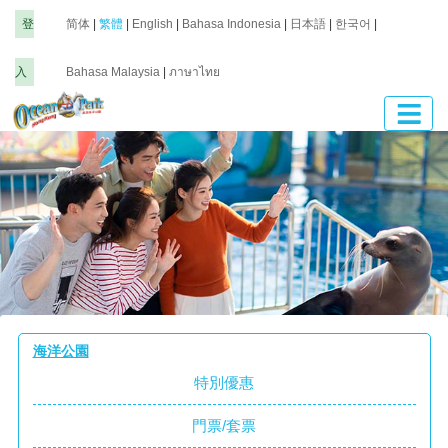
登
简体
|
繁體
|
English
|
Bahasa Indonesia
|
日本語
|
한국어
|
入
Bahasa Malaysia
|
ภาษาไทย
海洋公園
特別優惠
門票/套票