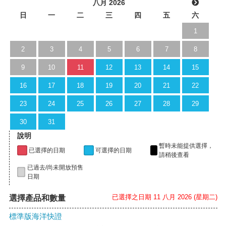
八月 2026
日
一
二
三
四
五
六
1
2
3
4
5
6
7
8
9
10
11
12
13
14
15
16
17
18
19
20
21
22
23
24
25
26
27
28
29
30
31
說明
暫時未能提供選擇，
已選擇的日期
可選擇的日期
請稍後查看
已過去/尚未開放預售
日期
已選擇之日期 11 八月 2026 (星期二)
選擇產品和數量
標準版海洋快證