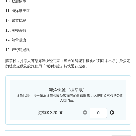
10. 動感快車
11. 海洋摩天塔
12. 尋鯊探秘
13. 南極奇觀
14. 熱帶激流
15. 狂野龍捲風
購票後，持票人可憑海洋快證門票（可透過智能手機或A4列印本出示）於指定
的機動遊戲及設施使用「海洋快證」特快通行服務。
海洋快證（標準版）
「海洋快證」是一項為海洋公園訪客而設的收費服務，此費用並不包括公園
入場門票。
港幣$ 320.00