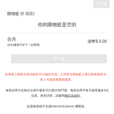
下一步
購物籃
(0 項目)
你的購物籃是空的
合共
港幣$ 0.00
(折扣優惠可於下一步應用)
下一步
如果網上購票交易未能於20分鐘內完成，已預留在購物籃之產品將會被取消，
客人可能需要重新購票。
每張信用卡在每次交易中最多可訂購10張門票。每張信用卡每天接受最多4次
交易。更多詳情，請參閱
條款及細則
。
此票務系統不支援Internet Explorer 瀏覽器。