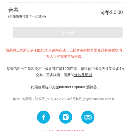
合共
港幣$ 0.00
(折扣優惠可於下一步應用)
下一步
如果網上購票交易未能於20分鐘內完成，已預留在購物籃之產品將會被取消，
客人可能需要重新購票。
每張信用卡在每次交易中最多可訂購10張門票。每張信用卡每天接受最多4次
交易。更多詳情，請參閱
條款及細則
。
此票務系統不支援Internet Explorer 瀏覽器。
如有任何問題，請致電 (852) 3923 2323或電郵至
gr@oceanpark.com.hk
。