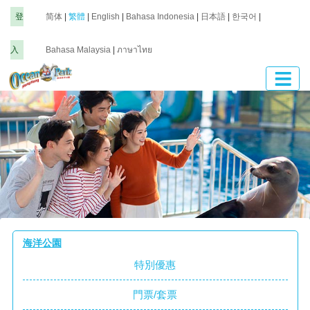
登
简体
|
繁體
|
English
|
Bahasa Indonesia
|
日本語
|
한국어
|
入
Bahasa Malaysia
|
ภาษาไทย
海洋公園
特別優惠
門票/套票