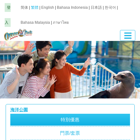
登
简体
|
繁體
|
English
|
Bahasa Indonesia
|
日本語
|
한국어
|
入
Bahasa Malaysia
|
ภาษาไทย
海洋公園
特別優惠
門票/套票