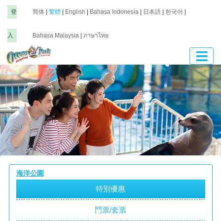
登
简体
|
繁體
|
English
|
Bahasa Indonesia
|
日本語
|
한국어
|
入
Bahasa Malaysia
|
ภาษาไทย
海洋公園
特別優惠
門票/套票